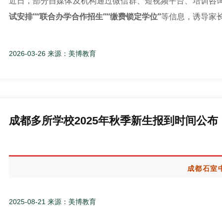
近日，部分自媒体及机构通过微信群、短视频平台、培训咨
试安排”“联合办学合作招生”“缴费锁定学位”
等信息，诱导家
其中，有机构在金牛区
以组织“免费语数测试”为名，收取7
2026-03-26 来源：美博教育
录”；还有网络消息称四川省双流棠湖中学可通过参加所谓“
万达学
校、成都市第二十中学校名义开展招生宣传、测试咨
相关信息均属典型虚假招生宣传，不仅误导家长判断，扰乱
成都多所学校2025年秋季新生报到时间公布
甚至诈骗风险，影响教育公平。
成都石室
2025-08-21 来源：美博教育