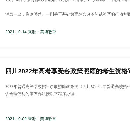
在校园学习中的方方面面。无论是学习上还是行为方式上，家长都应
(六)
分班信息查询办法
生工作严格执行省、市、区相关政策，秉持公开公平公正
时，要让他们学会去自己解决，摆脱困境，而不是一味帮孩子去完成
动，无联合招生行为；从未收取任何招生相关费用，不存在
消息一出，舆论哗然。一则关于基础教育综合改革的试验区的行动方
习中也是如此，如何去分析、解决问题，如何控制每天的学习时间而
行为，学校将保留依法追究相关责任的权利。
育，其中小学四‬年，初中三年，高中两年，取消小升初，高中前完成
良好习惯的培养可以贯穿到学校教育的方方面面，对孩子以后的成长
在此前的多次公开回应中，已明确表示暂无相关政策出台。那么，作
总之，家庭教育要与学校教育形成一股合力，这两者在孩子
2021-10-14 来源：美博教育
呢？
子成长中的角色，对于孩子来说必然是终身受益的。让孩子
优秀的人，还需要家长和学校联合起来进行不断的探索。
四川省双流
从公开的信息看，成都市的大致方向是：聚焦育人方式改革，实施“九大
美劳全面发展，培养德才兼备、全面发展、担当民族复兴大任的时代新
育”并举，实施思政课教学改革，加强社会主义核心价值观教育，构建
四川2022年高考享受各政策照顾的考生资格
文化育人、活动育人、实践育人、管理育人、协同育人，引导少年儿
2022年普通高等学校招生录取照顾政策按《四川省2022年普通高
实施优质教育倍增工程
，丰富优质资源供给方式，到2025年，高
质教育覆盖率达70%以上，使新校、弱校、农村学校“强起来”，家长
供合理便利的审查办法按以下程序办理。
一、自主就业的退役士兵和在服役期间立功受奖的退役军人的审
实施乡村学校提升工程
，落实乡村振兴战略，顺应城乡空间结构
置乡村中小学、幼儿园，支持按照“一校一案”方式形成“小而美、小而
2021-10-09 来源：美博教育
(一)在户口所在县级招考机构报名后，自主就业的退役士兵持《退役