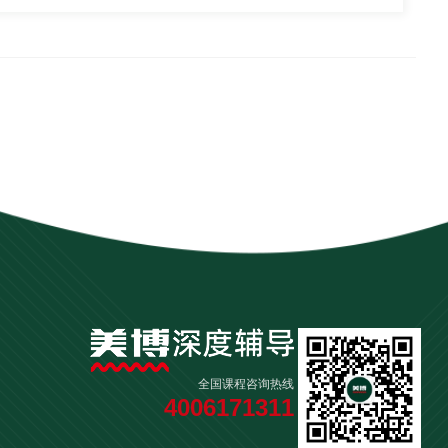
以上或被战区(原大军区)(含)以上单位授予荣誉称号的退役军
第一标准，促进优质师资均衡配置，培养市级以上名优教师
证》或获奖证书原件，确认无误后，审核人在其证书复印件(或
为，转变学生学习方式，强化学科育人、情境育人，开展基于教
转型。
)退役军人事务局公章。
记造册上报市(州)退役军人事务局复核，市(州)退役军人事务
管校聘”和“两自一包”改革，深入推进教育“管办评”分离改
22年4月29日前将核准的名单送省教育考试院。
)复印件交县级招考机构，待省核准后，县级招考机构将证书
在率先实施教育均衡化、现代化、国际化监测评价的基础上，开
示立即加入班级QQ群，根据班主任要求报送基本信息。
师资、学员、缴费等办学情况实施大数据智慧管理，发挥教育综
针对性、科学性。
外高级中学
安部门出具的子女关系证明，交由县级招考机构装入考生档
用，以教育国际合作与交流引领带动整个城市提升中外人文交流
全国课程咨询热线
4006171311