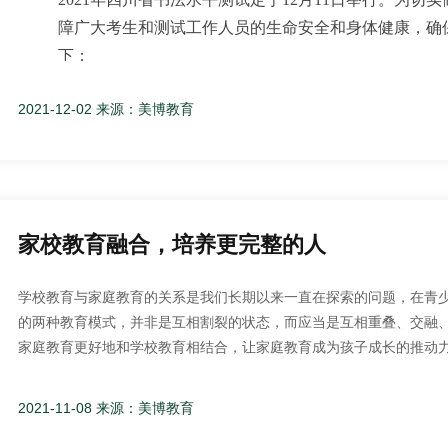
(一)
报到日期：
8月22日
障广大考生和测试工作人员的生命安全和身体健康，确
中考物理试卷变化
下：
(二)
报到地点
据成都市教科院通知，今年中考物理试卷的题型结构有重大变化：
两校区学生均在成都石室中学（北湖校区）报到——成都市
2021-12-02 来源：美博教育
一、所有考生须于12月4日—11日在报名网站（http://scsf.
01、A卷变化
(三)
报到时间
1、选择题减少一个；
文庙校区——8:00
二、考生进入考点、考场应佩戴口罩，预留充足时间，
2、填空题减少一个电学知识点，不是最后一题的焦耳定律计算；
北湖校区——9:00
生进入考点、考场时不得因佩戴口罩影响身份识别，须
3、电学计算题增加1分；
4、A卷整体难度维持稳定。
(四)
报到流程
家校教育融合，培养更完整的人
三、集体报名点考生按照学校或考点防疫措施要求由负
第一步：学生凭分班查验信息入校，可由一名家长陪同
02、B卷变化（难度降低）平均分从8.7提高到9分
第二步：入校后在展板上查看班级报到地点
学校教育与家庭教育的关系是我们长期以来一直在探索的问题，在青
第三步：根据校园指示，前往班级报到
1、选择题平均分为5.5分；
四、考生应主动扫描考点场所码，出示“准考证”“健康
第四步：与班主任确认个人信息，提交（签订）相关资料，
的两种教育模式，并非是互相割裂的状态，而应当是互相重叠、交融
2、B5难度要降低，B6平均分从2.4降到2（难度增加），B7平均分从0.
提供考前24小时健康码的打印件，配合工作人员进行防
第五步：根据校园指示，移步寝室，整理内务，换装全套夏
家庭教育更好地和学校教育相结合，让家庭教育成为孩子成长的推动
第六步：11点前家长离校
手去探索和实施。
03、实验操作：
五、测试期间，考生应做好个人防护，如有发热、干咳
第七步：学生返回本班报到教室，参加国防教育开训动员
1.既要顺应特点，又要循循善诱。每个孩子都是独特的存在，也有
十个实验操作的数量不变，增加操作难度要求（如电学实验连线），
2021-11-08 来源：美博教育
的，应立即向考场工作人员报告。
注：各步骤具体时间，由班主任现场通知
生理及心理发展的特点，尊重孩子的个性以及需求。尽量避免打压式
等）。
式。比如，孩子善于形象思维，对艺术及色彩感兴趣，就可以让孩子