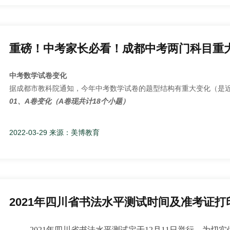
重磅！中考家长必看！成都中考两门科目重
中考数学试卷变化
据成都市教科院通知，今年中考数学试卷的题型结构有重大变化（是
01、A卷变化（A卷现共计18个小题）
1、选择题由原来的10变成8个，分值由3分/个，调整为4分/个；
2、填空题由原来的4个调整为5个，分值4分/个不变
2022-03-29 来源：美博教育
3、解答题16题删除，由6个变成5个；
4、A卷考查《反比例函数》与考查《圆》的题位置互换，顺序调整。
02、B卷变化（还是8个小题）
原27题和原28题位置互换
2021年四川省书法水平测试时间及准考证打
总题量从28题变为26题。
所有变化只针对今年中考，以后是否会变，怎么变需等最新通知。
2021年四川省书法水平测试定于12月11日举行。为