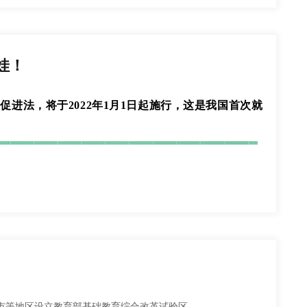
，请联系后台删除！
当地的最新防疫要求，并做好自我防护，注意个
自制力，约束自己的行为。而不是通过咄咄逼人的方式去压制孩
供市级医院证明及书面请假申请。
活动，非必要不离川，不前往中高风险地区。若
一定的负面影响。成功的家庭教育就应当在顺应特点的基础上，
提交。
常参加测试的，后果由考生自行承担；造成严重
娃！
是家庭教育中最为必不可少的，互相的理解、尊重都要建立在
液分析（血常规）、心电图、胸片、结核菌素试验
很好地相互理解。当孩子做错事时，最好善于换位思考，去站在
孩子的行为。如果不懂得沟通，在问题一出现就去一味指责，那
育促进法
必须要经历临帖之路，因为只有不断地临帖，不
，
将于
2022年1月1日起施行
，
这是我国首次就
庭成员的关系和睦发展。换位思考，相互理解是解决许多问题的
作品。
倾诉自己目前的状态以及收获与烦恼，然后帮助他们去解决问
分组成，具体操作办法如下：
组织关系介绍信、团员证和入团志愿书交团支部书记
的话“冰冻三尺，非一日之寒”，正因为这样的一
习并不只是学校教育所要负责的部分，家庭教育除了启蒙，也
造册并将资料于9月11日前交到校团委统一办理，逾
帖及写字。而且还有很多洗砚墨池与退笔成冢的
之外学到的知识和培养的学习习惯，往往能够伴随他们终生，具
木三分。同时我们要明白能坚持天天临帖的人，
习，比如无时无刻养成良好的阅读习惯并督促孩子去多读书；和
新生同学，自行登录“智慧团建”网址：
的能力；家长在家庭中善于向孩子抛出问题去思考，比如让孩子
月26日期间再自行提交组织关系转出申请。
孩子领略大自然，参加科普活动以及参观博物馆，在方方面面增
后八位，若发现无法登录，请联系原初中毕业学校团
子的整个成长历程都有着铺垫性的作用，形成良好的家庭教
中万达学校相继发布严正声明。
三校均为公办学校，
招
好习惯的培养很多时候都来自于家庭教育，也会深刻影响着孩子
都市等地区设立教育部基础教育综合改革试验区。