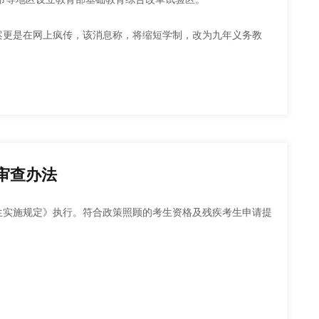
当注意让孩子从小养成正确的习惯。比如，当遇到挫折与困难
原则；从未委托或授权第三方开展招生宣传、测试等活
，这样在以后遇到类似的情况时就会形成独立解决的惯性。在学
缴费获名额的情况；
对损害学校声誉、发布不实信息的
案更是在网上疯传，该消息称，将缩短学制，改为九年义务教
不浪费在电子产品之上，都需要家长去进行习惯的引导和培养，
基础教育。毫无疑问，这则流传的消息没有任何可信度。教育部
发展都大有益处。
为基础教育综合改革试验区的成都，又会从哪些方面进行改革
的发展道路上缺一不可。家庭教育中如果扮演好在孩
健康成长、努力拼搏、全面发展，成为一个真正完整和
棠湖中学
工程”，加强五项管理，推动“五育融合”，促进学生德智体音
人。实施立德树人工程，落实立德树人根本任务，坚持“五
劳动教育生态圈，完善心理健康示范区建设，深化课程育人、
审查办法
童听党话、跟党走。
校招生实施规定》执行。符合政策照顾的考生资格及残疾考生申请提
品质幼儿园数量在2020年基础上翻番，义务教育和普通高中优
认同度高起来。
核程序
调整和产业发展需求，进一步优化教育设施布局，按服务人口配
特、小而优”乡村学校特色。
士兵自谋职业证》(2004年以前个别地方未发证的，持安置地