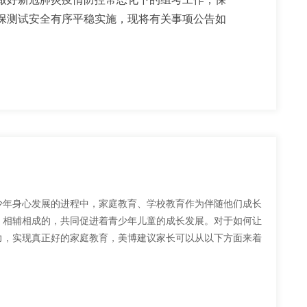
保测试安全有序平稳实施，现将有关事项公告如
成华区龙瑞一路9号
zk789.net）打印准考证。
提前到达考点接受相关检查，以免影响测试。考
遵守考点疫情防控相关规定。
责老师统一管理并带队参加测试。
少年身心发展的进程中，家庭教育、学校教育作为伴随他们成长
码”（建议提前申领）等；没有手机的中小学生，需
查阅寝室床位安排，领取校服
、相辅相成的，共同促进着青少年儿童的成长发展。对于如何让
8-01.9分增加到1.5分（难度降低）
疫检测、询问、排查、测温等。
季校服
力，实现真正好的家庭教育，美博建议家长可以从以下方面来着
、乏力、鼻塞、流涕、咽痛、腹泻等突发症状
着自己独有的心性特点、兴趣爱好。作为家长，应当顺应儿童
简单的实验增加实验环节（体温计读数、电磁铁磁性半定量
的家庭教育模式，根据孩子的自身特点去选取适宜的家庭教育方
去学习自己擅长的领域内容比如美术。孩子注意力掌控能力差，