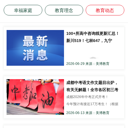
幸福家庭
教育理念
教育动态
100+所高中咨询线更新汇总！
新川519！七林647，九宁
641，四文635！北二外611科
创班，西川汇509、立格586！
列五、49中……
2026-06-29 来源：美博教育
成都中考语文作文题目出炉，
有关无解题！全市各区初三考
生人数汇总
成都2026年中考正式开考！
今年预计有接近17万考生！（根据
中考志愿填报助力工
今年成都中考普高率70%、高中招
具：
输入2026 中考分
2026-06-13 来源：美博教育
生计划总量11.87万人，推算得
数，结合2026一分一
出。）
段、普高线/综高线，以