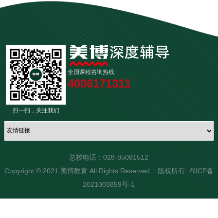
分，对应最低统招位次
本科和专科教育层次，
课。
普通高中招生指标合
2026年招生，感兴
关键词：首都、
最突出的矛盾是上线率与
部、高校招办领导等
这对于考生的学历提升
理分配到区域内薄弱
2635位次！
京城、顶尖学府
1．微写作（10分）
录取率的落差：
趣的同学一定提前
身份，谎称掌握“专项
初中，市（州）直属
规划至关重要，有助于
6. 按2025年，
11
从下面三个题目中任选
大家一定要根据一分一段
关注哦！
省级示范性普通高中
计划”“预留补录”“内部
考生评估学校的整体实
月
还有3天秋假，和
一题，按要求作答。不
今年四川省
6月份参加高
表对应自己的位次咨询学
可面向市域内初中分
北京，我国的首都，全
周末连放，一共5天
力和适合自己的教育阶
指标”等资源，声称低
超过150字。不透露所在
考考试的人数在57.17万人
，
配指标，其他省级示
校
，比较稳妥。
时间。
国政治、文化、交通、
区、学校及个人信息。
物理类和历史类总共加总本科
段。
分也可进入985/211
全国课程咨询热线
范性普通高中应面向
（1）为增强同学们的劳
放假时间一般为11
4006171311
上线人数有277719，
其本科
旅游和国际交往的中
高校。此类说辞纯属
县（市、区）域内初
北京林业大
动意识，班级打算利用
月第二周的后三
上线率约为48.58%；
心。
虚构，目的在于骗取
中分配指标”的要求。
半天时间走进社区开展
学
校址和校区信息
天，也就是2026年
下面是小编根据现场咨询
扫一扫，关注我们
高额“指标费”。
劳动实践活动，现征集
但省教育考试院公布，
11月11-13日，具
新增2个
及各媒体报道，
北京
坐拥全国最多的大
同学们的建议。你想设
校址和校区信息对考生
2025年全国高校在川共录取
体放假时间以学校
学
，能给你众多的选择
计一项怎样的活动？请
新生
68.71万人
（其中包含
的报考决策同样重要，
通知为准。
近日
汇总的2026高中咨询线
空间，清华北大也坐落
说说理由。要求：写出
24.35万
高职单招录取人
尤其是在报考时对地域
总校电话：028-85081512
市教育局公布了
活动的主要内容，理由
数），但
本科招生招生录取约
0
4
于此。不担心接触不到
（时间截止6月29日上午
有要求的考生。有些高
接下来
6月7、8、9号
三
Copyright © 2021 美博教育.All Rights Reserved 版权所有
蜀ICP备
林学+农林经济
2026年市直属学校指标到
充分，条理清晰。
27万
人，
本科录取率约37%
顶级的学术研究，中科
校从校名中无法准确判
2021003859号-1
11点30）
，
天高考，
6月13、14号
中
管理
校生
提前查分类诈骗
（2）重阳节到来之际，
左右
，仍处于全国垫底水平。
院社科院等
众多科研院
断其所处位置，此时就
（即市级统分指标）
考，考点需占用教室，部
学校拟组织志愿者到敬
核心优势在于实
所
也能给你更多的发展
需要留心招生章程中给
分配结果
咨询线≠录取线，
老院开展“人工智能
分非毕业年级学生也将放
有超过10%的上线考生可