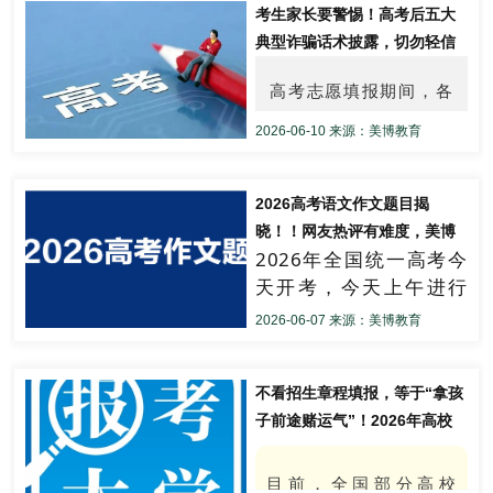
考生家长要警惕！高考后五大
2026年成都中考 考试科目及时间安
及 2024、2025 高中录
典型诈骗话术披露，切勿轻信
排表（北京时间）
取线与位次变化，生成
非官方信息
￼
孩子的“冲、稳、保”预测
高考志愿填报期间，各
有家长整理了2026年成都全市各区
参考报告。
类涉考诈骗进入高发
中考人数汇总，如下（仅供参考！）
2026-06-10 来源：美博教育
26年成都中考最大生源区是：
期。诈骗分子常冒充教
当前为 2026 出分后预测
新都区（约9800人）、锦江区（约
版：已加入 2026 年 5+2
育局、高校招生办等机
2026高考语文作文题目揭
9734人）、金牛区（约10325
区一分一段、普高线
构工作人员，利用考生
晓！！网友热评有难度，美博
人）、成华区（约9243人）、青羊
509 分、综高线 485
2026年全国统一高考今
精准预测。各位考生答得如
及家长的焦虑心理设计
区（约9005人）。
分；学校录取线暂沿用
天开考，今天上午进行
何？
陷阱。为帮助广大考生
其中，中考报名上涨比较明显的区域
2024、2025 历史分数
的是语文科目考试，教
有：
2026-06-07 来源：美博教育
与位次。
与家长识别风险、防范
育部教育考试院命制的
青羊区上涨3546人、锦江区上涨
成都中考志愿智能测算
损失，现整理五类典型
语文作文试题共2道，北
1317人、金牛区上涨1047人。
入口
京、上海、天津采用自
不看招生章程填报，等于“拿孩
诈骗话术及应对策略，
今年中考报名人数减少的区域只有龙
http://zk.meibojiaoyu.
主命题。今年，高考作
子前途赌运气”！2026年高校
请务必提高警惕！
泉驿区，减少501人。其余各区报名
com/
文题都有哪些？一起来
招生章程在哪看，哪些信息重
人数均在增涨。
看。
点看？一篇讲清楚
目前，全国部分高校
26年成都中考报名人数最少的区域