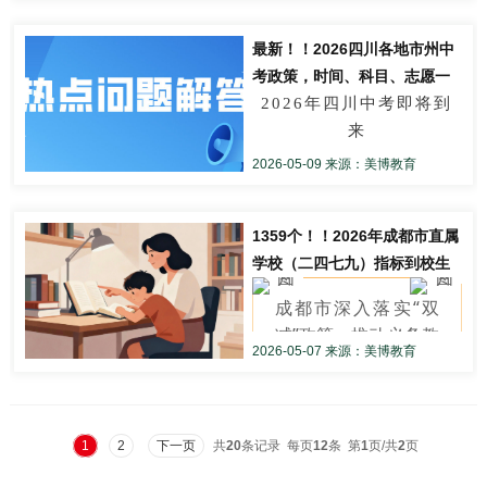
内部人员，能够从后
分数线也会有变化，
目前
学习周期中，可修
会有风高浪急、惊涛骇
60万
，省内高考竞争激烈程度
共休3天
。
体制以及教学模式等方
台修改卷面分数。实
家远？
浪的考验。然而，日月
今年
最高分显示分
652
，
更高。
读两个不同学科的
最新！！2026四川各地市州中
面内容。如公办高校通
2.
际上，高考成绩数据
7月4日
义务教育
虽有被遮蔽之时，只要
今天就给大家分享8个
考政策，时间、科目、志愿一
该分段有同位分44人，未
课程，毕业时可同
常有政府的财政支持、
本体未失，终能重放光
从
2025四川省教科院
公
阶段，暑假开始放
采用多重备份与加密
次看懂，成都、绵阳、德阳、
2026年四川中考即将到
最适合读大学的城市，
学费相对较低、教学资
时获得两个不同学
显示分位位次成绩204人
明；江河即使遭遇险
布的划线数据来看，
2025年
泸州、达州、眉山······
来
假。
技术，任何个人或机
源丰富，民办高校可能
阻，只要源头不竭，终
你最想去哪个？
科门类的学士学
四川省高考数理类本科控制线
普高线划在
508
分，对位
全省各地市州的中考政策
2026-05-09 来源：美博教育
构均无权、无法篡
在专业设置和课程安排
能贯通入海。
上线人数207063人，历史类
位，比如厦门大学
已陆续发布
最低统招位次21088位
3.
7月11日
高中，
改。
上更加灵活多样等。
以上材料引发了你怎样
本科控制线上线人数70656
对于考生及家长来说
2026年新增的“管
次！
暑假开始放假。
的联想和思考？请写一
人
，
共计277719人
，但是并
1359个！！2026年成都市直属
了解
考试安排、科目设
理科学+人工智
篇文章。
非上线就一定能被本科学校录
学校（二四七九）指标到校生
600分以上
人数再创新
置、总分构成
办学层次
要求：选准角度，确定
取。
能”项目，毕业后可
名额发布，较2025年增加90名
以及
志愿填报
规则至关重
4.
9月
中秋节连周末
高，8569人，比去年增
成都市深入落实“双
立意，明确文体，自拟
0
3
要
获管理学和工学两
共休3天
。
减”政策，推动义务教
办学层次反映了学校的
加了124人。
标题；不要套作，不得
尽管扩招是事实（
实际只
2026-05-07 来源：美博教育
育优质均衡发展，严
个学士学位。近
内部指标、低分高录
抄袭；不得泄露个人信
教育水平和学位授予能
有物理类扩招
），但“上线人
628分段到593分
，集中
今天就一起来了解川内各
格落实《四川省教育
5.
10月
国庆节休7
期，一大批高校官
息；不少于800字。
数增加”不等于“录取机会同步
力，如本科、高职(专
类诈骗
地市州中考核心信息，抓
人数今年也会更多。
厅关于做好2026年普
扩大”，这也是家长们焦虑的
天
，
9月20日、
10
科)，则明确学校是本
宣新增一批双学士
住中考关键节点，精准规
北京
通中小学招生入学工
1
2
下一页
共
20
条记录 每页
12
条 第
1
页/共
2
页
三校七区参考线在631
核心所在。
划。
月10日需补两天
科、专科还是同时具备
学位项目，预计于
作的通知》关于“优质
北京卷
骗子冒充教育局干