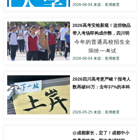
推荐阅读：
2026-06-04 来源：美博教育
2026年招生章程已公
为蒲江县，报名人数约1700人。与
高考前后五大常见
2026成都中考丨武侯、
全国I卷
11+2区形成巨大反差。
布。招生章程是考生了
成华、高新、天府、青
诈骗话术解析
￼
解报考信息、制定报考
2026高考安检新规！这些物品
羊···各区高中咨询分数实
阅读下面的材料，根据
上午11点
策略的重要依据。其中
带入考场即构成作弊，四川明
时更新~ 附志愿测算工具
要求写作。（60分）
成都中考结束语文科目考试
0
1
有哪些信息需要重点关
今年的普通高校招生全
确考生眼镜需接受安检
60+所高中咨询线更新汇
词语是表达思想情感的
据多个考点考生回忆
总！七林648，九宁
注，在哪里查找2026年
载体，也是展现社会生
国统一考试
作弊通知类诈骗
今年语文作文题的命题内容是
643，四文636，石天
活变化的窗口。当前，
招生章程？赶紧往下
2026-06-04 来源：美博教育
将于6月7日开始
628润德英才509！华爱
世界之变、时代之变、
看！
湖北、广东等多个省份
598全免！实外五龙山、
历史之变正以前所未有
骗子冒充官方机构，
的
2026四川高考更严峻？报考人
北二外、金牛实外、成
的方式展开。青年是常
向考生发送短信，声
教育考试机构发出通知
数再破60万：去年37%的本科
大附……
为新的，在你的成长过
称其在考试过程中被
录取率，今年会怎样？（附全
26成都初升高前瞻丨
程中，你对哪一个词语
招生章程哪些信息
国高校近3年招生计划
24、25年成都公办/民办
监控发现有作弊行
的理解发生了变化？这
重点看
高中梯队、录取分数
变化有你成长的印记，
2026-05-25 来源：美博教育
为，该科目成绩记为
线、位次详情大对比
对你有特殊的意义……
0分，并附咨询电
了解学校基
高一直接上难度？90%
以上材料引发了你怎样
@成都家长，定了！成都中小
话。利用考生恐慌心
本信息
家长忽略了这件事！
的联想和思考？请写一