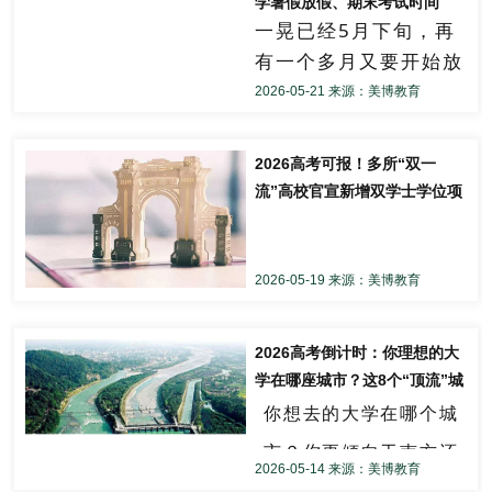
学暑假放假、期末考试时间
理，要求支付“罚
初高中学习的6种区别
篇文章。
一晃已经5月下旬，再
要求：选准角度，确定
款”或提供身份证号、
有一个多月又要开始放
立意，明确文体，自拟
各个学校开启初升高现场
银行卡号等个人信
进考场前
暑假了！
2026-05-21 来源：美博教育
标题；不要套作，不得
学校基本信息是考生了
咨询，汇集百余所学校的
息，一旦个人信息，
将对考生佩戴（携带）
抄袭；不得泄露个人信
解目标院校的基础，包
成都市中考招生咨询会也
银行卡等信息泄露将
暑假什么时候放假、收
的眼镜
息；不少于800字。
括学校性质、办学层
2026高考可报！多所“双一
假？接下来还有哪些假
会可能导致资金被骗
进行查验
正在进行中。
流”高校官宣新增双学士学位项
次、校址和校区、学费
期？
四川是否也有同样的要
子盗刷。
目
标准、奖助学措施等。
全国II卷
根据“成都教育发布
”公
成都
求？
今年，取消了省重线，
布的2
026年校历和校园
6月2日
中考省普高线509分，普
2026-05-19 来源：美博教育
阅读下面的材料，根据
日历，小编整理如下。
学校性质
四川省教育考试院发布
要求写作。（60分）
职通融线485分。
相较去
双学士学位是
0
2
《2026年四川考生最关
“日月不失其体，故蔽而
注：数据为预估数据，仅
↓↓↓
2026高考倒计时：你理想的大
降
4
年，
都降了
！普高线
学校性质指学校是公
近年来高校重点打
复明；江汉不失其源，
供参考！
心的问题集锦》
修改分数类诈骗
学在哪座城市？这8个“顶流”城
办、民办、独立学院还
分
了。
故穷而复通。”
造的一种创新培养
对此做出回复
拎重点！
市，有你的目标吗？
你想去的大学在哪个城
是合作办学，这关系到
在个人成长、社会发展
人口大省竞争压力突出：
模式。学生在四年
乃至文明演进中，总会
市？你更倾向于南方还
学校的资金来源、学费
河南、山东、安徽、河北、广
骗子宣称认识考试院
今年中考普高线降低了，
（或五年）的本科
2026-05-14 来源：美博教育
1.
6月
端午节连周末
出现困顿、挫折，甚至
东、四川
等省份
报考人数均超
标准、办学特色、管理
是北方，离家近还是离