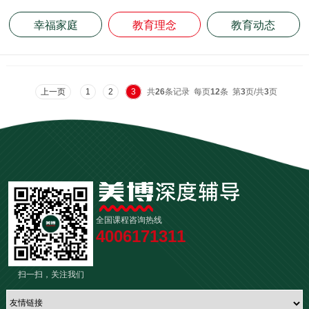
幸福家庭
教育理念
教育动态
上一页
1
2
3
共
26
条记录 每页
12
条 第
3
页/共
3
页
全国课程咨询热线
4006171311
扫一扫，关注我们